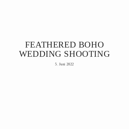
VINEVA
FEATHERED BOHO
Home
WEDDING SHOOTING
Produkte
5. Juni 2022
Inspiration
Atelier
Über uns